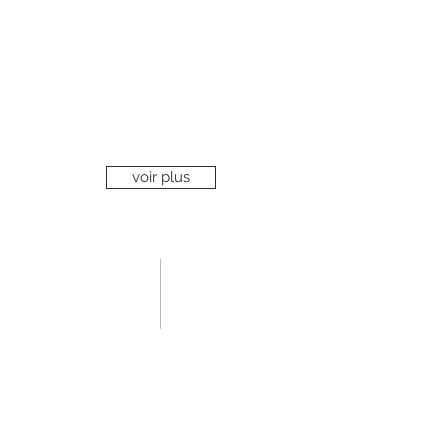
voir plus
06 mode
Anne VITCHEN collabore régulièrement
avec les magazines et photographes du
monde entier pour des edititing de mode.